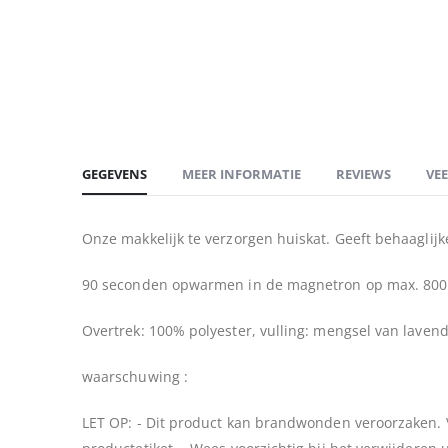
begin
van
de
afbeeldingen-
gallerij
GEGEVENS
MEER INFORMATIE
REVIEWS
VE
Onze makkelijk te verzorgen huiskat. Geeft behaaglij
90 seconden opwarmen in de magnetron op max. 800
Overtrek: 100% polyester, vulling: mengsel van lavend
waarschuwing :
LET OP: - Dit product kan brandwonden veroorzaken. 