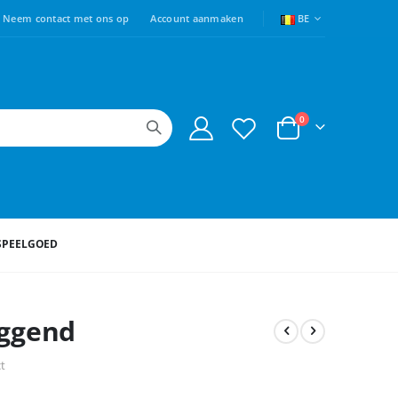
TAAL
Neem contact met ons op
Account aanmaken
BE
producten
0
Cart
SPEELGOED
iggend
ct