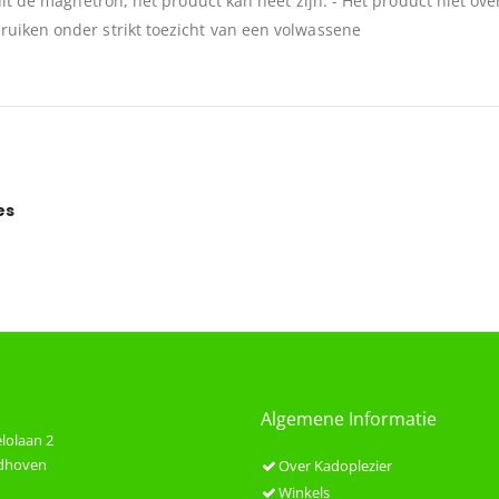
uit de magnetron, het product kan heet zijn. - Het product niet ove
ruiken onder strikt toezicht van een volwassene
es
Algemene Informatie
lolaan 2
ndhoven
Over Kadoplezier
Winkels