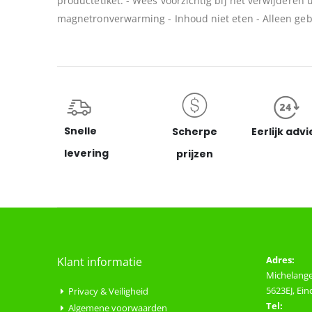
productetiket. - Wees voorzichtig bij het verwijderen 
magnetronverwarming - Inhoud niet eten - Alleen geb
Snelle
Scherpe
Eerlijk advi
levering
prijzen
Adres:
Klant informatie
Michelange
5623EJ, Ei
Privacy & Veiligheid
Tel:
Algemene voorwaarden