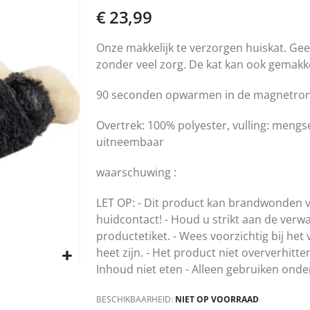
€ 23,99
Onze makkelijk te verzorgen huiskat.
Gee
zonder veel zorg. De kat
kan ook gemakke
90 seconden opwarmen in de magnetron
Overtrek: 100% polyester, vulling: mengsel
uitneembaar
waarschuwing :
LET OP: - Dit product kan brandwonden v
huidcontact! - Houd u strikt aan de ver
productetiket. - Wees voorzichtig bij he
heet zijn. - Het product niet oververhit
Inhoud niet eten - Alleen gebruiken onde
BESCHIKBAARHEID:
NIET OP VOORRAAD