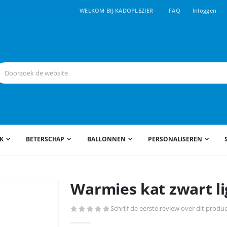
WELKOM BIJ KADOPLEZIER
FAQ
Inloggen
JK
BETERSCHAP
BALLONNEN
PERSONALISEREN
Warmies kat zwart l
Schrijf de eerste review over dit produ