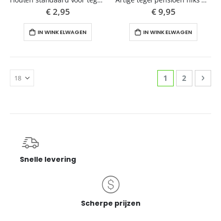
€ 2,95
€ 9,95
IN WINKELWAGEN
IN WINKELWAGEN
Pagina
U lees momente
Pagina
Pagi
Volg
1
2
Snelle levering
Scherpe prijzen