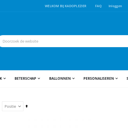
WELKOM BIJ KADOPLEZIER
FAQ
Inloggen
JK
BETERSCHAP
BALLONNEN
PERSONALISEREN
Van
hoog
naar
laag