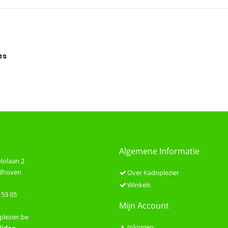
es
Algemene Informatie
lolaan 2
ndhoven
Over Kadoplezier
Winkels
 53 05
Mijn Account
lezier.be
Inloggen