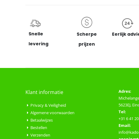
Snelle
Scherpe
Eerlijk advi
levering
prijzen
Adres:
Klant informatie
Michelange
5623EJ, Ei
Privacy & Veiligheid
Tel:
Algemene voorwaarden
+31 6 41 20
Betaalwijzes
Email:
Bestellen
info@kadop
Verzenden