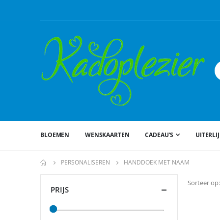
BLOEMEN
WENSKAARTEN
CADEAU'S
UITERLI
PERSONALISEREN
HANDDOEK MET NAAM
Sorteer op
PRIJS