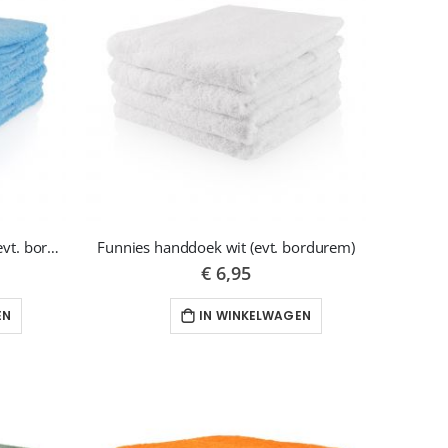
Funnies handdoek licht blauw (evt. borduren)
Funnies handdoek wit (evt. bordurem)
€ 6,95
EN
IN WINKELWAGEN