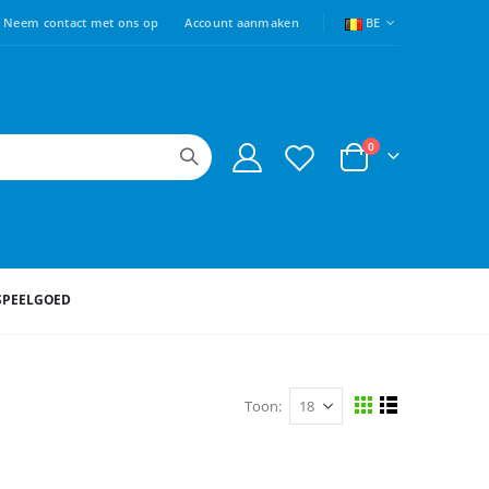
TAAL
Neem contact met ons op
Account aanmaken
BE
producten
0
Cart
SPEELGOED
Toon
Tonen
Foto-
Lijst
tabel
als