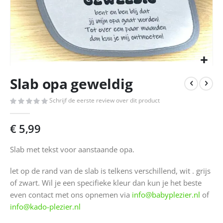
Ga
Slab opa geweldig
naar
het
Schrijf de eerste review over dit product
begin
van
de
€ 5,99
afbeeldingen-
gallerij
Slab met tekst voor aanstaande opa.
let op de rand van de slab is telkens verschillend, wit . grijs
of zwart. Wil je een specifieke kleur dan kun je het beste
even contact met ons opnemen via
info@babyplezier.nl
of
info@kado-plezier.nl