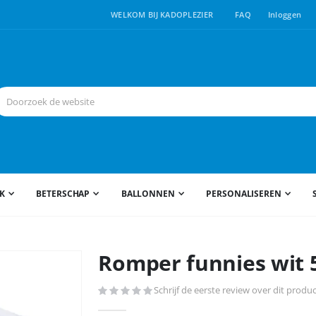
WELKOM BIJ KADOPLEZIER
FAQ
Inloggen
JK
BETERSCHAP
BALLONNEN
PERSONALISEREN
Romper funnies wit 
Schrijf de eerste review over dit produ