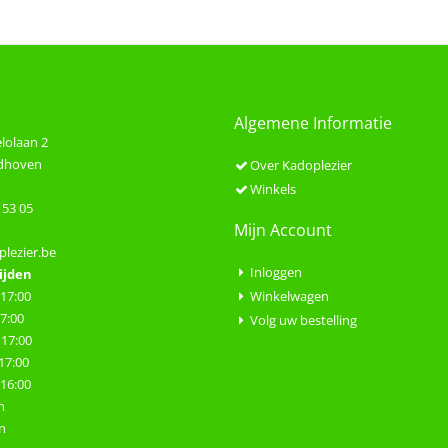
Algemene Informatie
lolaan 2
ndhoven
Over Kadoplezier
Winkels
 53 05
Mijn Account
lezier.be
Inloggen
ijden
 17:00
Winkelwagen
17:00
Volg uw bestelling
 17:00
 17:00
- 16:00
n
n