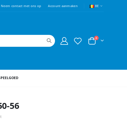
TAAL
Neem contact met ons op
Account aanmaken
BE
producten
0
Cart
SPEELGOED
50-56
ct