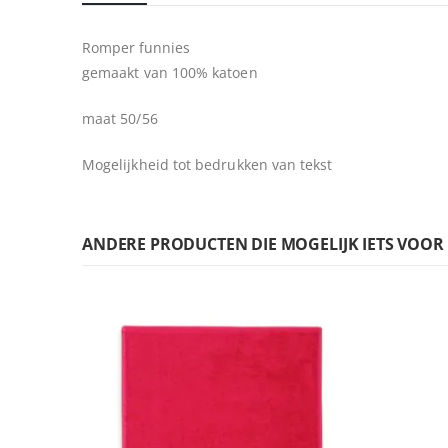
begin
van
Romper funnies
de
gemaakt van 100% katoen
afbeeldingen-
gallerij
maat 50/56
Mogelijkheid tot bedrukken van tekst
ANDERE PRODUCTEN DIE MOGELIJK IETS VOOR U