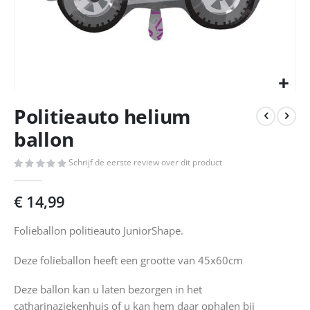
Ga
Politieauto helium
naar
het
ballon
begin
van
Schrijf de eerste review over dit product
de
afbeeldingen-
€ 14,99
gallerij
Folieballon politieauto JuniorShape.
Deze folieballon heeft een grootte van 45x60cm
Deze ballon kan u laten bezorgen in het
catharinaziekenhuis of u kan hem daar ophalen bij