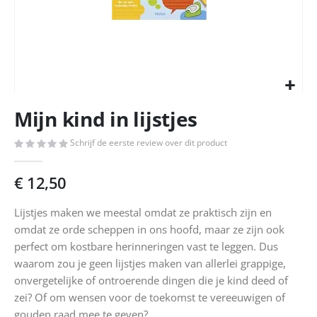
Ga
Mijn kind in lijstjes
naar
het
Schrijf de eerste review over dit product
begin
van
de
€ 12,50
afbeeldingen-
gallerij
Lijstjes maken we meestal omdat ze praktisch zijn en
omdat ze orde scheppen in ons hoofd, maar ze zijn ook
perfect om kostbare herinneringen vast te leggen. Dus
waarom zou je geen lijstjes maken van allerlei grappige,
onvergetelijke of ontroerende dingen die je kind deed of
zei? Of om wensen voor de toekomst te vereeuwigen of
gouden raad mee te geven?