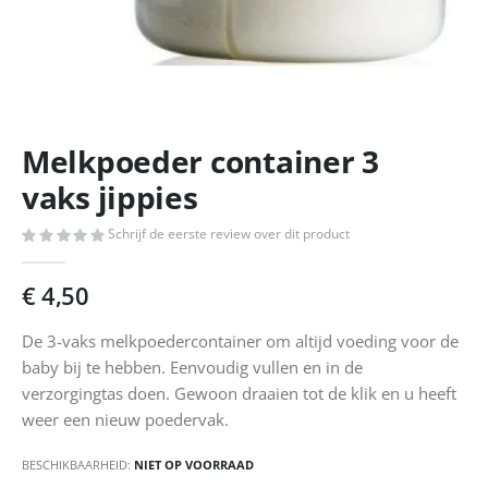
Ga
Melkpoeder container 3
naar
het
vaks jippies
begin
van
Schrijf de eerste review over dit product
de
afbeeldingen-
€ 4,50
gallerij
De 3-vaks melkpoedercontainer om altijd voeding voor de
baby bij te hebben. Eenvoudig vullen en in de
verzorgingtas doen. Gewoon draaien tot de klik en u heeft
weer een nieuw poedervak.
BESCHIKBAARHEID:
NIET OP VOORRAAD