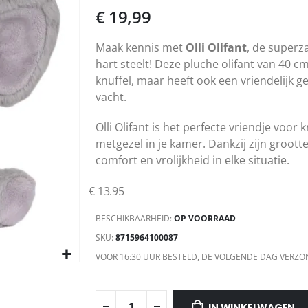
€ 19,99
Maak kennis met
Olli Olifant
, de superz
hart steelt! Deze pluche olifant van 40 c
knuffel, maar heeft ook een vriendelijk g
vacht.
Olli Olifant is het perfecte vriendje voor
metgezel in je kamer. Dankzij zijn grootte 
comfort en vrolijkheid in elke situatie.
€
13.95
BESCHIKBAARHEID:
OP VOORRAAD
SKU
8715964100087
VOOR 16:30 UUR BESTELD, DE VOLGENDE DAG VERZO
IN WINKELWAGEN