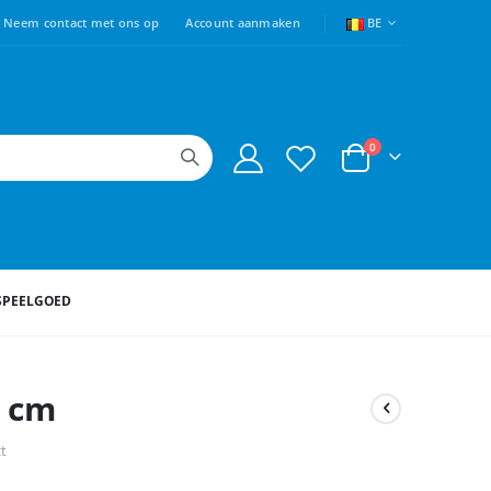
TAAL
Neem contact met ons op
Account aanmaken
BE
producten
0
Cart
SPEELGOED
0 cm
ct