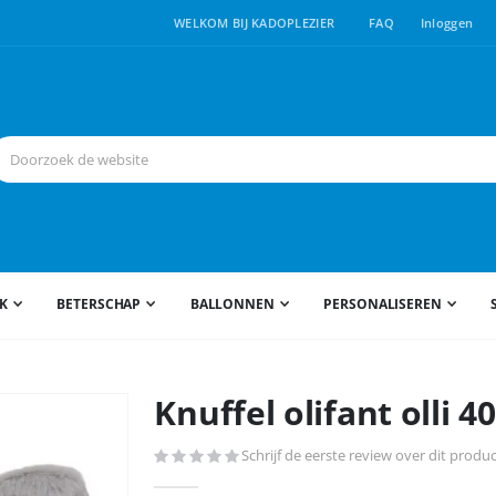
WELKOM BIJ KADOPLEZIER
FAQ
Inloggen
JK
BETERSCHAP
BALLONNEN
PERSONALISEREN
Knuffel olifant olli 4
Schrijf de eerste review over dit produ