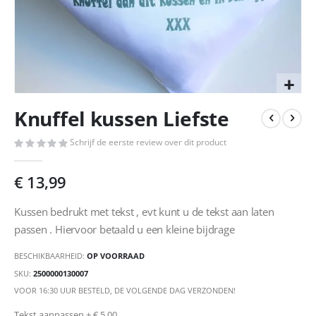
Ga
Knuffel kussen Liefste
naar
het
Schrijf de eerste review over dit product
begin
van
de
€ 13,99
afbeeldingen-
gallerij
Kussen bedrukt met tekst , evt kunt u de tekst aan laten
passen . Hiervoor betaald u een kleine bijdrage
BESCHIKBAARHEID:
OP VOORRAAD
SKU
2500000130007
VOOR 16:30 UUR BESTELD, DE VOLGENDE DAG VERZONDEN!
Tekst aanpassen
+
€ 5,00