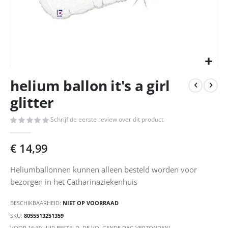
Ga
helium ballon it's a girl
naar
het
glitter
begin
van
Schrijf de eerste review over dit product
de
afbeeldingen-
€ 14,99
gallerij
Heliumballonnen kunnen alleen besteld worden voor
bezorgen in het Catharinaziekenhuis
BESCHIKBAARHEID:
NIET OP VOORRAAD
SKU
8055513251359
VOOR 16:30 UUR BESTELD, DE VOLGENDE DAG VERZONDEN!