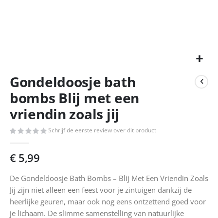
Ga
Gondeldoosje bath
naar
het
bombs Blij met een
begin
vriendin zoals jij
van
de
afbeeldingen-
Schrijf de eerste review over dit product
gallerij
€ 5,99
De Gondeldoosje Bath Bombs – Blij Met Een Vriendin Zoals
Jij zijn niet alleen een feest voor je zintuigen dankzij de
heerlijke geuren, maar ook nog eens ontzettend goed voor
je lichaam. De slimme samenstelling van natuurlijke