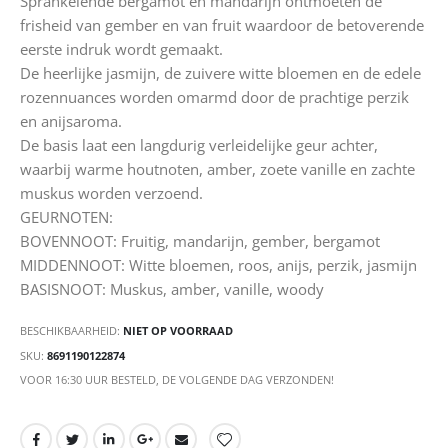
Sprankelende bergamot en mandarijn ontmoeten de
frisheid van gember en van fruit waardoor de betoverende
eerste indruk wordt gemaakt.
De heerlijke jasmijn, de zuivere witte bloemen en de edele
rozennuances worden omarmd door de prachtige perzik
en anijsaroma.
De basis laat een langdurig verleidelijke geur achter,
waarbij warme houtnoten, amber, zoete vanille en zachte
muskus worden verzoend.
GEURNOTEN:
BOVENNOOT: Fruitig, mandarijn, gember, bergamot
MIDDENNOOT: Witte bloemen, roos, anijs, perzik, jasmijn
BASISNOOT: Muskus, amber, vanille, woody
BESCHIKBAARHEID:
NIET OP VOORRAAD
SKU
8691190122874
VOOR 16:30 UUR BESTELD, DE VOLGENDE DAG VERZONDEN!