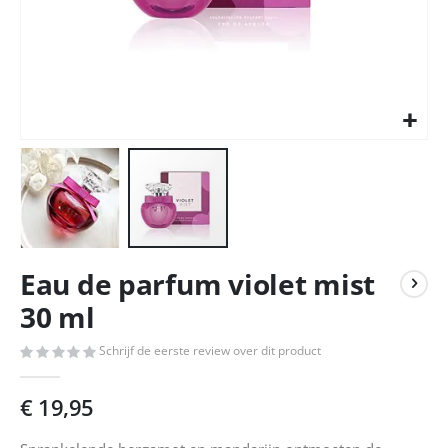
Ga
Eau de parfum violet mist
naar
het
30 ml
begin
van
Schrijf de eerste review over dit product
de
afbeeldingen-
€ 19,95
gallerij