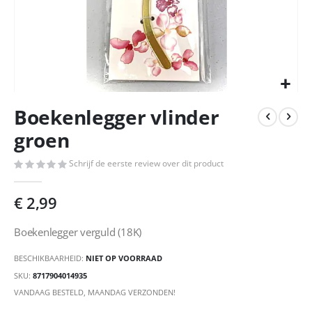
Ga
Boekenlegger vlinder
naar
het
groen
begin
van
Schrijf de eerste review over dit product
de
afbeeldingen-
€ 2,99
gallerij
Boekenlegger verguld (18K)
BESCHIKBAARHEID:
NIET OP VOORRAAD
SKU
8717904014935
VANDAAG BESTELD, MAANDAG VERZONDEN!