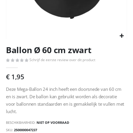
Ga
Ballon Ø 60 cm zwart
naar
het
Schrijf de eerste review over dit product
begin
van
de
€ 1,95
afbeeldingen-
gallerij
Deze Mega-Ballon 24 inch heeft een doorsnede van 60 cm
en is zwart. De ballon kan gebruikt worden als decoratie
voor ballonnen standaarden en is gemakkelijk te vullen met
lucht.
BESCHIKBAARHEID:
NIET OP VOORRAAD
SKU
2500000047237